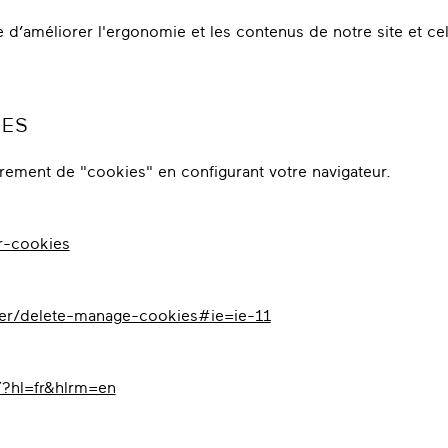
te d’améliorer l'ergonomie et les contenus de notre site et 
IES
trement de "cookies" en configurant votre navigateur.
er-cookies
rer/delete-manage-cookies#ie=ie-11
?hl=fr&hlrm=en